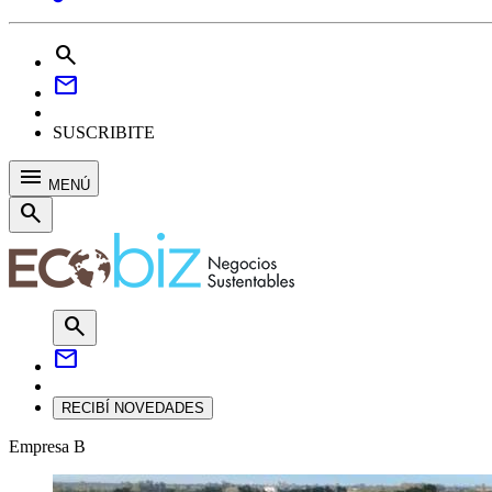
search
mail
SUSCRIBITE
menu
MENÚ
search
search
mail
RECIBÍ NOVEDADES
Empresa B