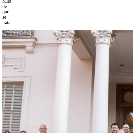
Mirá
de
qué
se
trata