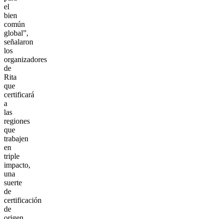
el
bien
común
global”,
señalaron
los
organizadores
de
Rita
que
certificará
a
las
regiones
que
trabajen
en
triple
impacto,
una
suerte
de
certificación
de
origen