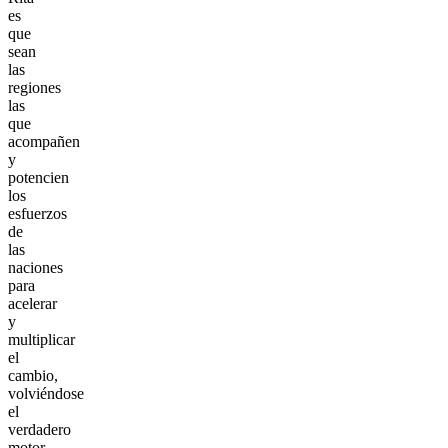
es
que
sean
las
regiones
las
que
acompañen
y
potencien
los
esfuerzos
de
las
naciones
para
acelerar
y
multiplicar
el
cambio,
volviéndose
el
verdadero
motor