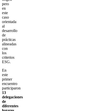
pero
en
este
caso
orientada
al
desarrollo
de
prácticas
alineadas
con
los
criterios
ESG.
En
este
primer
encuentro
participaron
13
delegaciones
de
diferentes
lugares