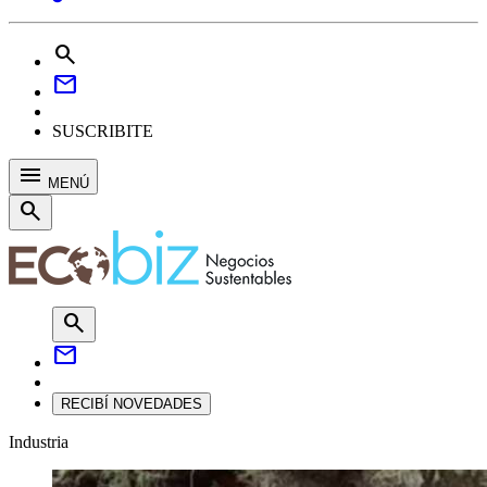
search
mail
SUSCRIBITE
menu
MENÚ
search
search
mail
RECIBÍ NOVEDADES
Industria