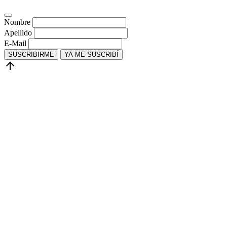
Nombre
Apellido
E-Mail
SUSCRIBIRME
YA ME SUSCRIBÍ
arrow_upward