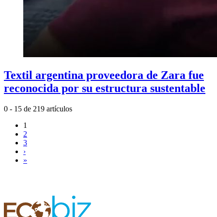
Textil argentina proveedora de Zara fue
reconocida por su estructura sustentable
0 - 15 de 219 artículos
1
2
3
›
»