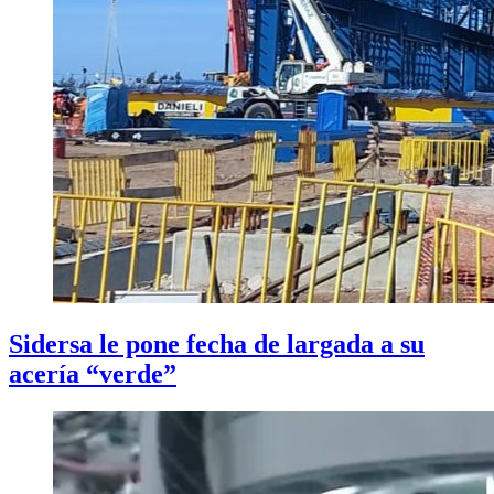
Sidersa le pone fecha de largada a su
acería “verde”