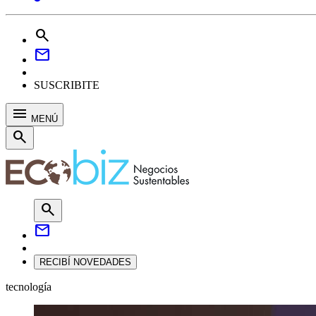
search
mail
SUSCRIBITE
menu
MENÚ
search
search
mail
RECIBÍ NOVEDADES
tecnología