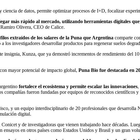
o y ciencia de datos, permite optimizar procesos de I+D, focalizar exper
ar más rápido al mercado, utilizando herramientas digitales que 
ó Ramiro Olivera, CEO de Calice.
los extraídos de los salares de la Puna que Argentina
comparte con 
a los investigadores desarrollar productos para regenerar suelos degrad
te insignia, Kunza, que ya demostró incrementos de rendimiento del 10 a
con mayor potencial de impacto global,
Puna Bio fue destacada en 202
argentino
fortalece el ecosistema y permite escalar las innovaciones
,
 dos compañías fueron fundadas por equipos de reconocidos científicos 
sco, y un equipo interdisciplinario de 20 profesionales que desarrolla 
mulación digital.
el Conicet y de investigadoras que vienen trabajando hace décadas. Lu
n ensayos en otros países como Estados Unidos y Brasil y un gran volum