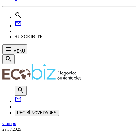
search
mail
SUSCRIBITE
menu
MENÚ
search
search
mail
RECIBÍ NOVEDADES
Campo
29.07.2025