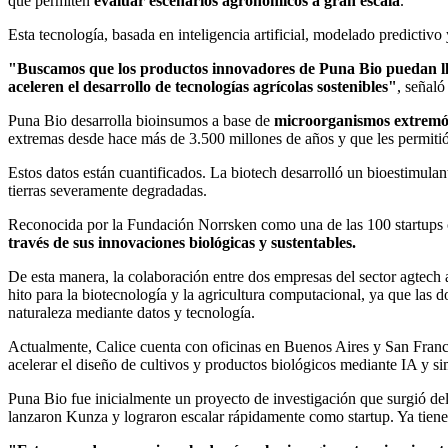
que permiten
evaluar escenarios agronómicos a gran escala
.
Esta tecnología, basada en inteligencia artificial, modelado predictiv
"Buscamos que los productos innovadores de Puna Bio puedan lleg
aceleren el desarrollo de tecnologías agrícolas sostenibles"
, señal
Puna Bio desarrolla bioinsumos a base de
microorganismos extremófi
extremas desde hace más de 3.500 millones de años y que les permitió 
Estos datos están cuantificados. La biotech desarrolló un bioestimulan
tierras severamente degradadas.
Reconocida por la Fundación Norrsken como una de las 100 startups 
través de sus innovaciones biológicas y sustentables.
De esta manera, la colaboración entre dos empresas del sector agtech 
hito para la biotecnología y la agricultura computacional, ya que las
naturaleza mediante datos y tecnología.
Actualmente, Calice cuenta con oficinas en Buenos Aires y San Franci
acelerar el diseño de cultivos y productos biológicos mediante IA y si
Puna Bio fue inicialmente un proyecto de investigación que surgió d
lanzaron Kunza y lograron escalar rápidamente como startup. Ya tiene