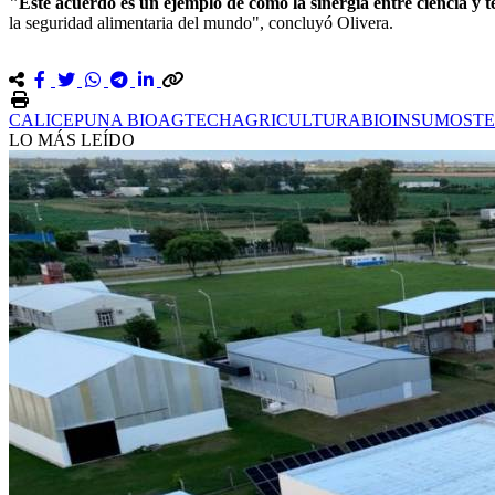
"Este acuerdo es un ejemplo de cómo la sinergia entre ciencia y te
la seguridad alimentaria del mundo", concluyó Olivera.
CALICE
PUNA BIO
AGTECH
AGRICULTURA
BIOINSUMOS
T
LO MÁS LEÍDO