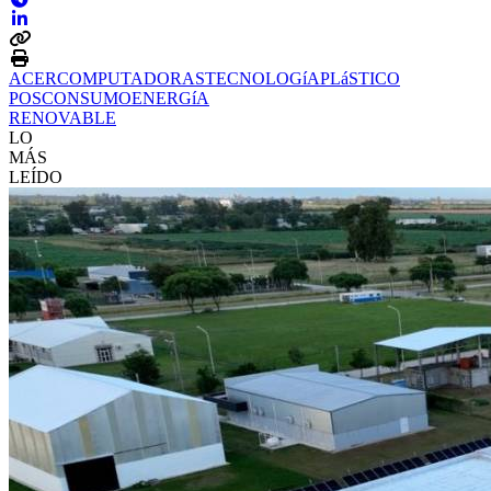
ACER
COMPUTADORAS
TECNOLOGíA
PLáSTICO
POSCONSUMO
ENERGíA
RENOVABLE
LO
MÁS
LEÍDO