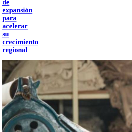
de
expansión
para
acelerar
su
crecimiento
regional