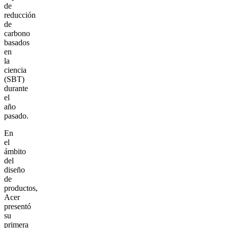
de
reducción
de
carbono
basados
en
la
ciencia
(SBT)
durante
el
año
pasado.
En
el
ámbito
del
diseño
de
productos,
Acer
presentó
su
primera