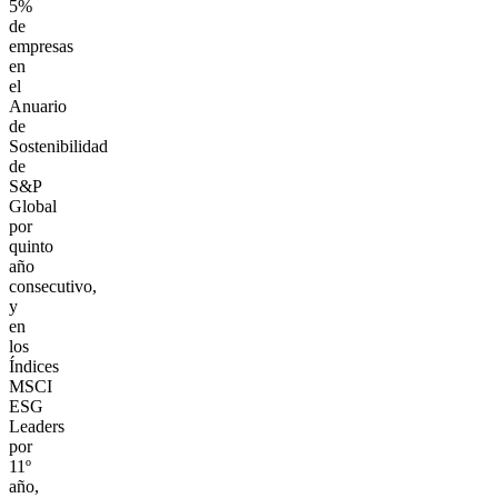
5%
de
empresas
en
el
Anuario
de
Sostenibilidad
de
S&P
Global
por
quinto
año
consecutivo,
y
en
los
Índices
MSCI
ESG
Leaders
por
11º
año,