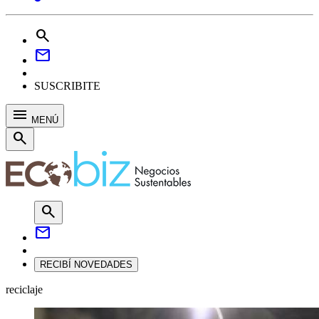
search
mail
SUSCRIBITE
menu
MENÚ
search
search
mail
RECIBÍ NOVEDADES
reciclaje