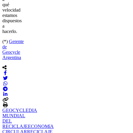
qué
velocidad
estamos
dispuestos
a
hacerlo.
(*)
Gerente
de
Geocycle
Argentina
GEOCYCLE
DIA
MUNDIAL
DEL
RECICLAJE
ECONOMíA
CIRCULAR
RECICLAJE