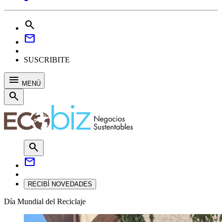
search
mail
SUSCRIBITE
menu
MENÚ
search
search
mail
RECIBÍ NOVEDADES
Día Mundial del Reciclaje