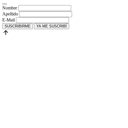
Nombre
Apellido
E-Mail
SUSCRIBIRME
YA ME SUSCRIBÍ
arrow_upward