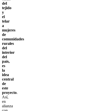
del
tejido
y
el
telar
a
mujeres
de
comunidades
rurales
del
interior
del
país,
es
la
idea
central
de
este
proyecto
.
Así,
en
alianza
con