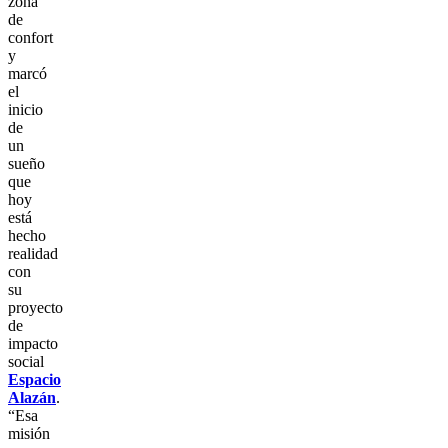
zona
de
confort
y
marcó
el
inicio
de
un
sueño
que
hoy
está
hecho
realidad
con
su
proyecto
de
impacto
social
Espacio
Alazán
.
“Esa
misión