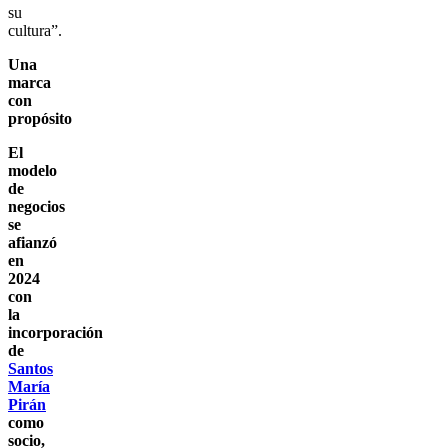
su
cultura”.
Una
marca
con
propósito
El
modelo
de
negocios
se
afianzó
en
2024
con
la
incorporación
de
Santos
María
Pirán
como
socio,