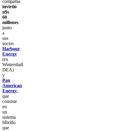
compañía
invirtió
u$s
60
millones
junto
a
sus
socios
Harbour
Energy
(ex
Wintershall
DEA)
y
Pan
American
Energy
,
que
consiste
en
un
sistema
híbrido
que