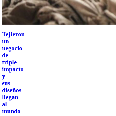
Tejieron
un
negocio
de
triple
impacto
y
sus
diseños
llegan
al
mundo