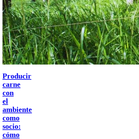
Producir
carne
con
el
ambiente
como
socio:
cómo