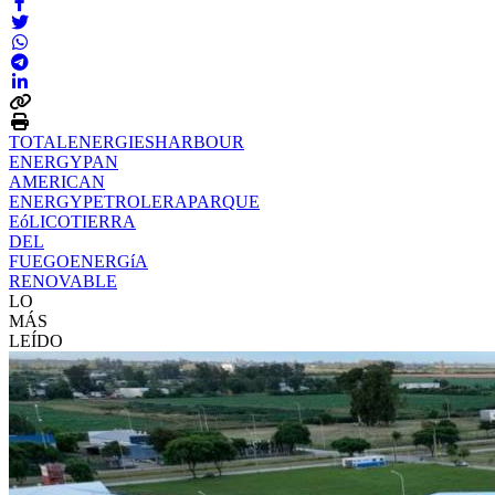
TOTALENERGIES
HARBOUR
ENERGY
PAN
AMERICAN
ENERGY
PETROLERA
PARQUE
EóLICO
TIERRA
DEL
FUEGO
ENERGíA
RENOVABLE
LO
MÁS
LEÍDO