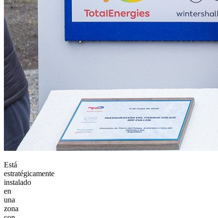
Está
estratégicamente
instalado
en
una
zona
con