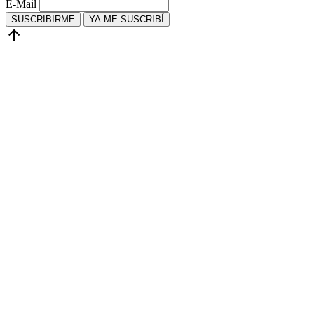
E-Mail
SUSCRIBIRME
YA ME SUSCRIBÍ
arrow_upward