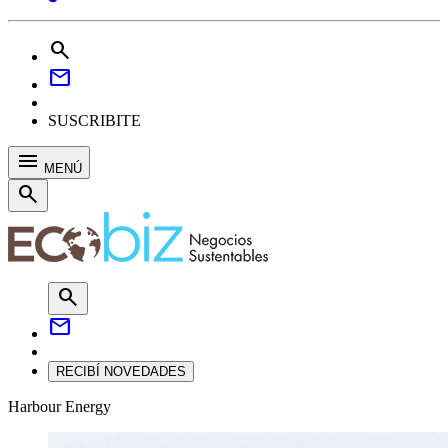
search
mail
SUSCRIBITE
menu
MENÚ
search
search
mail
RECIBÍ NOVEDADES
Harbour Energy