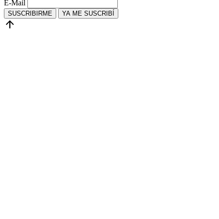
E-Mail
SUSCRIBIRME
YA ME SUSCRIBÍ
arrow_upward