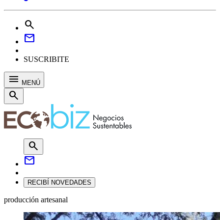
search
mail
SUSCRIBITE
menu
MENÚ
search
search
mail
RECIBÍ NOVEDADES
producción artesanal