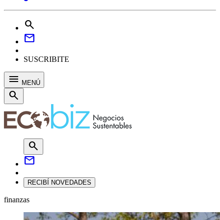
search
mail
SUSCRIBITE
menu
MENÚ
search
search
mail
RECIBÍ NOVEDADES
finanzas