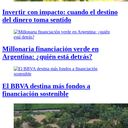
Invertir con impacto: cuando el destino
del dinero toma sentido
Millonaria financiación verde en
Argentina: ¿quién está detrás?
El BBVA destina más fondos a
financiación sostenible