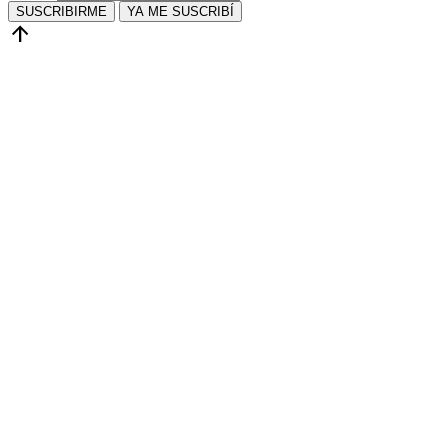
SUSCRIBIRME
YA ME SUSCRIBÍ
arrow_upward