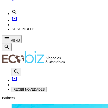
search
mail
SUSCRIBITE
menu
MENÚ
search
search
mail
RECIBÍ NOVEDADES
Políticas