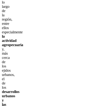
lo
largo
de
la
región,
entre
ellos
especialmente
la
actividad
agropecuaria
y,
más
cerca
de
los
ejidos
urbanos,
el
de
los
desarrollos
urbanos
y
las