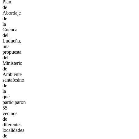
Plan
de
Abordaje
de
la
Cuenca
del
Ludueña,
una
propuesta
del
Ministerio
de
Ambiente
santafesino
de
la
que
participaron
55
vecinos
de
diferentes
localidades
de