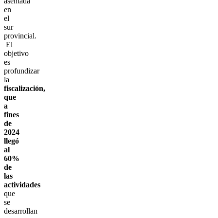
asentada
en
el
sur
provincial.
El
objetivo
es
profundizar
la
fiscalización,
que
a
fines
de
2024
llegó
al
60%
de
las
actividades
que
se
desarrollan