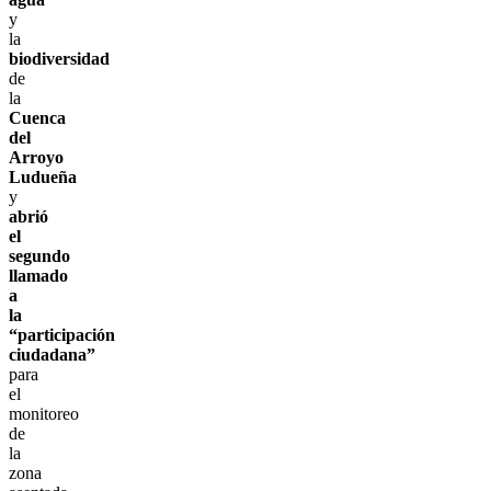
y
la
biodiversidad
de
la
Cuenca
del
Arroyo
Ludueña
y
abrió
el
segundo
llamado
a
la
“participación
ciudadana”
para
el
monitoreo
de
la
zona