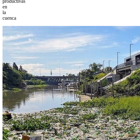
productivas
en
la
cuenca