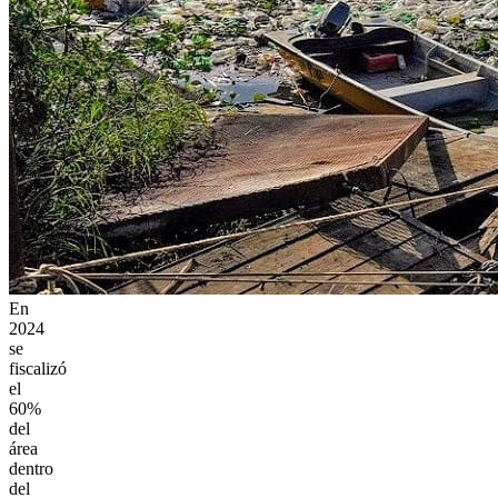
En
2024
se
fiscalizó
el
60%
del
área
dentro
del