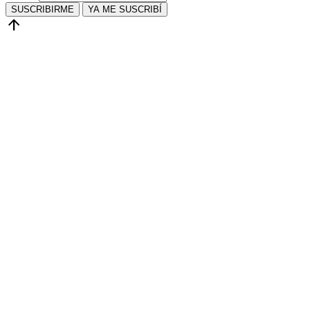
SUSCRIBIRME
YA ME SUSCRIBÍ
arrow_upward