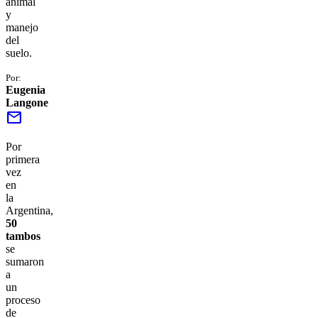
animal
y
manejo
del
suelo.
Por:
Eugenia
Langone
mail
Por
primera
vez
en
la
Argentina,
50
tambos
se
sumaron
a
un
proceso
de