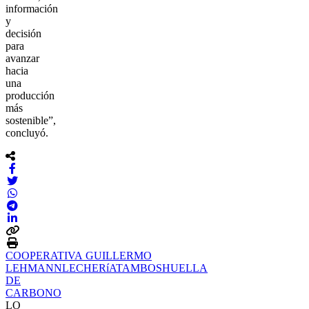
información
y
decisión
para
avanzar
hacia
una
producción
más
sostenible”,
concluyó.
COOPERATIVA GUILLERMO
LEHMANN
LECHERíA
TAMBOS
HUELLA
DE
CARBONO
LO