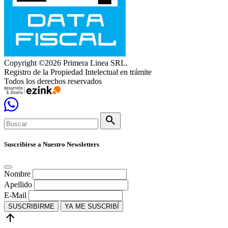
Copyright ©2026 Primera Linea SRL.
Registro de la Propiedad Intelectual en trámite
Todos los derechos reservados
search
Suscribirse a Nuestro Newsletters
Nombre
Apellido
E-Mail
SUSCRIBIRME
YA ME SUSCRIBÍ
arrow_upward