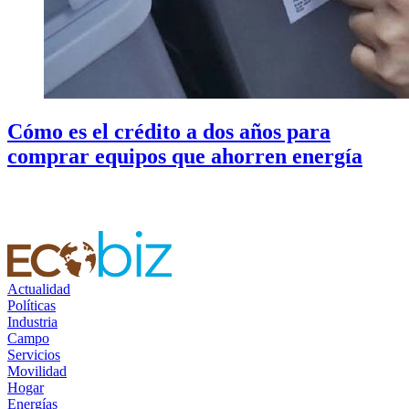
Cómo es el crédito a dos años para
comprar equipos que ahorren energía
Actualidad
Políticas
Industria
Campo
Servicios
Movilidad
Hogar
Energías