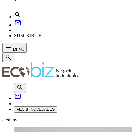
search
mail
SUSCRIBITE
menu
MENÚ
search
search
mail
RECIBÍ NOVEDADES
créditos