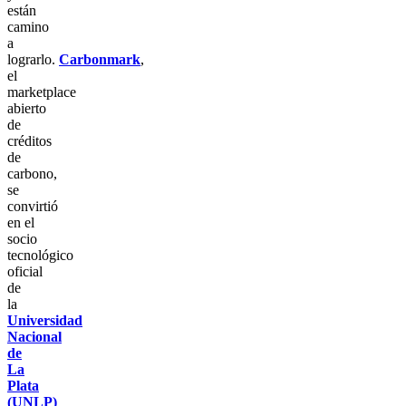
están
camino
a
lograrlo.
Carbonmark
,
el
marketplace
abierto
de
créditos
de
carbono,
se
convirtió
en el
socio
tecnológico
oficial
de
la
Universidad
Nacional
de
La
Plata
(UNLP)