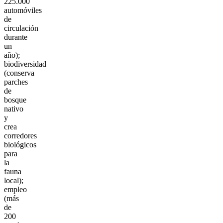
225.000
automóviles
de
circulación
durante
un
año);
biodiversidad
(conserva
parches
de
bosque
nativo
y
crea
corredores
biológicos
para
la
fauna
local);
empleo
(más
de
200