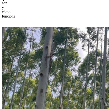
son
y
cómo
funciona