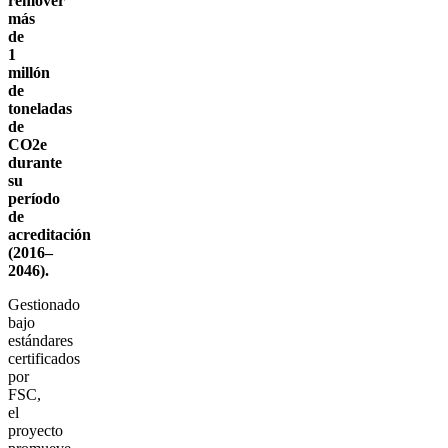
remover
más
de
1
millón
de
toneladas
de
CO2e
durante
su
período
de
acreditación
(2016–
2046).
Gestionado
bajo
estándares
certificados
por
FSC,
el
proyecto