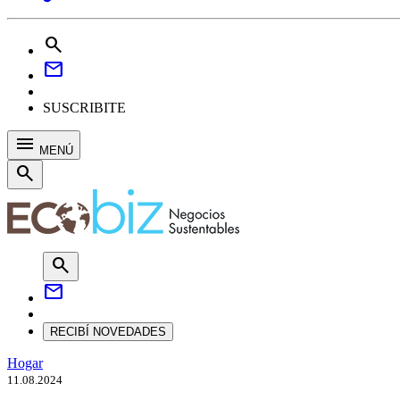
search
mail
SUSCRIBITE
menu
MENÚ
search
search
mail
RECIBÍ NOVEDADES
Hogar
11.08.2024