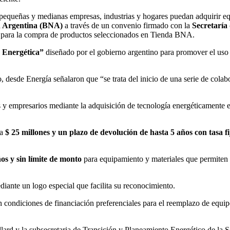
pequeñas y medianas empresas, industrias y hogares puedan adquirir eq
 Argentina (BNA)
a través de un convenio firmado con la
Secretaría
ños para la compra de productos seleccionados en Tienda BNA.
 Energética”
diseñado por el gobierno argentino para promover el uso r
ico, desde Energía señalaron que “se trata del inicio de una serie de col
 y empresarios mediante la adquisición de tecnología energéticamente e
ta
$ 25 millones y un plazo de devolución de hasta 5 años con tasa f
os y sin límite de monto
para equipamiento y materiales que permiten d
diante un logo especial que facilita su reconocimiento.
n condiciones de financiación preferenciales para el reemplazo de equip
llard y la subsecretaria de Transición y Planeamiento Energético de la 