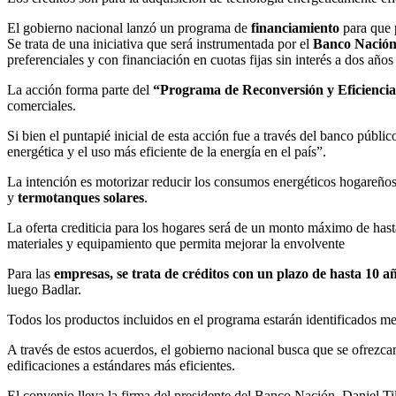
El gobierno nacional lanzó un programa de
financiamiento
para que 
Se trata de una iniciativa que será instrumentada por el
Banco Nación
preferenciales y con financiación en cuotas fijas sin interés a dos a
La acción forma parte del
“Programa de Reconversión y Eficiencia
comerciales.
Si bien el puntapié inicial de esta acción fue a través del banco públ
energética y el uso más eficiente de la energía en el país”.
La intención es motorizar reducir los consumos energéticos hogareños
y
termotanques solares
.
La oferta crediticia para los hogares será de un monto máximo de has
materiales y equipamiento que permita mejorar la envolvente
Para las
empresas, se trata de créditos con un plazo de hasta 10 añ
luego Badlar.
Todos los productos incluidos en el programa estarán identificados me
A través de estos acuerdos, el gobierno nacional busca que se ofrezca
edificaciones a estándares más eficientes.
El convenio lleva la firma del presidente del Banco Nación, Daniel Ti