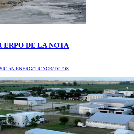
UERPO DE LA NOTA
SICIóN ENERGéTICA
CRéDITOS