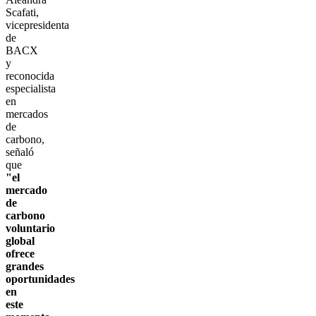
Scafati,
vicepresidenta
de
BACX
y
reconocida
especialista
en
mercados
de
carbono,
señaló
que
"el
mercado
de
carbono
voluntario
global
ofrece
grandes
oportunidades
en
este