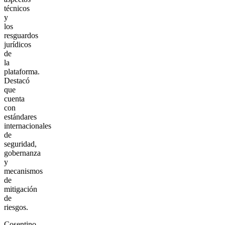
técnicos
y
los
resguardos
jurídicos
de
la
plataforma.
Destacó
que
cuenta
con
estándares
internacionales
de
seguridad,
gobernanza
y
mecanismos
de
mitigación
de
riesgos.
Cosentino