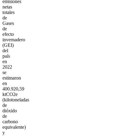
emisiones
netas
totales
de
Gases
de
efecto
invernadero
(GEI)
del
país
en
2022
se
estimaron
en
400.920,59
ktCO2e
(kilotoneladas
de
dióxido
de
carbono
equivalente)
y