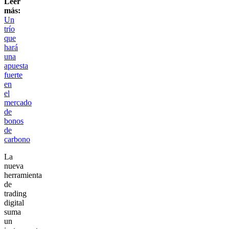
Leer
más:
Un
trío
que
hará
una
apuesta
fuerte
en
el
mercado
de
bonos
de
carbono
La
nueva
herramienta
de
trading
digital
suma
un