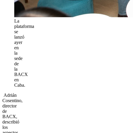
La
plataforma
se
lanzó
ayer
en
la
sede
de
la
BACX
en
Caba.
Adrián
Cosentino,
director
de
BACX,
describió
los
aspectos