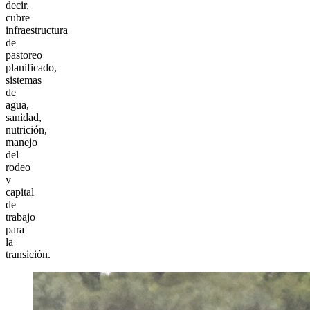
decir,
cubre
infraestructura
de
pastoreo
planificado,
sistemas
de
agua,
sanidad,
nutrición,
manejo
del
rodeo
y
capital
de
trabajo
para
la
transición.