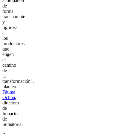
acompañen
de
forma
transparente
y
rigurosa
a
los
productores
que
eligen
el
camino
de
la
transformación”,
planteó
Fátima
Ochoa
,
directora
de
Impacto
de
Sumatoria.