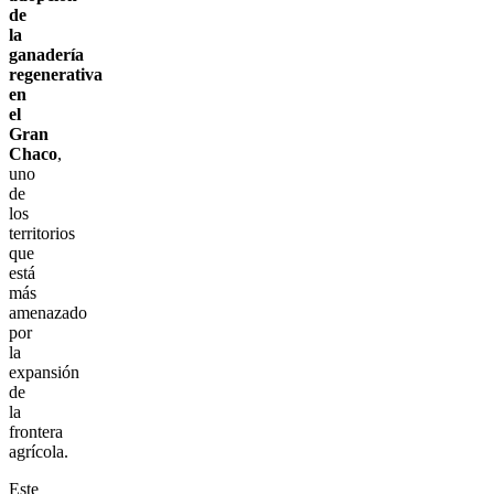
de
la
ganadería
regenerativa
en
el
Gran
Chaco
,
uno
de
los
territorios
que
está
más
amenazado
por
la
expansión
de
la
frontera
agrícola.
Este