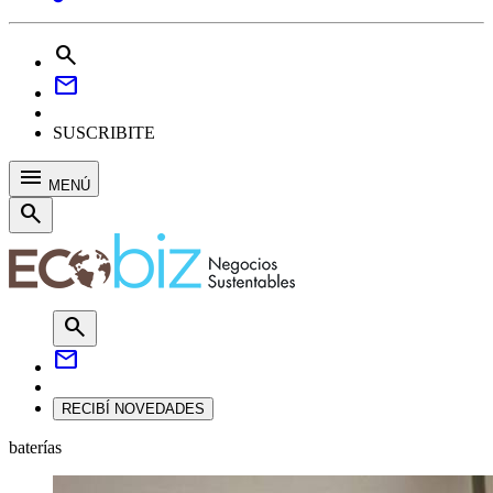
search
mail
SUSCRIBITE
menu
MENÚ
search
search
mail
RECIBÍ NOVEDADES
baterías