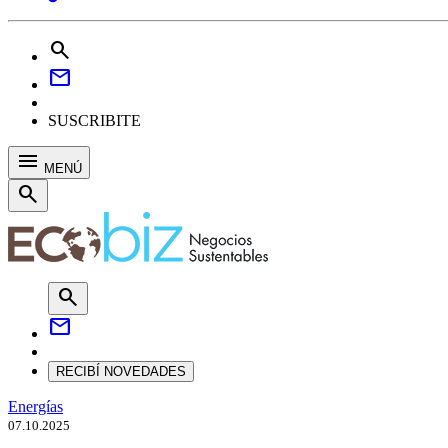
search
mail
SUSCRIBITE
menu
MENÚ
search
search
mail
RECIBÍ NOVEDADES
Energías
07.10.2025