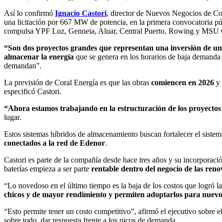
Así lo confirmó
Ignacio Castori
, director de Nuevos Negocios de Co
una licitación por 667 MW de potencia, en la primera convocatoria p
compulsa YPF Luz, Genneia, Aluar, Central Puerto, Rowing y MSU 
“Son dos proyectos grandes que representan una inversión de uno
almacenar la energía
que se genera en los horarios de baja demanda 
demandan”.
La previsión de Coral Energía es que las obras
comiencen en 2026
y
especificó Castori.
“Ahora estamos trabajando en la estructuración de los proyectos y
lugar.
Estos sistemas híbridos de almacenamiento buscan fortalecer el siste
conectados a la red de Edenor
.
Castori es parte de la compañía desde hace tres años y su incorporaci
baterías empieza a ser parte
rentable dentro del negocio de las reno
“Lo novedoso en el último tiempo es la baja de los costos que logró l
chicos y de mayor rendimiento y permiten adoptarlos para nuevo
“Esto permite tener un costo competitivo”, afirmó el ejecutivo sobre
sobre todo, dar respuesta frente a los picos de demanda.