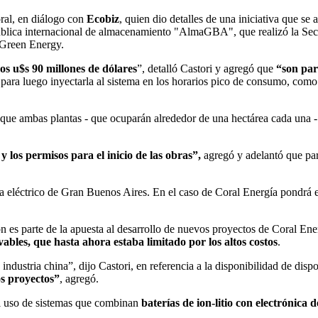
ral, en diálogo con
Ecobiz
, quien dio detalles de una iniciativa que s
ública internacional de almacenamiento "AlmaGBA", que realizó la Secr
Green Energy.
s u$s 90 millones de dólares
”, detalló Castori y agregó que
“son par
para luego inyectarla al sistema en los horarios pico de consumo, como 
 que ambas plantas - que ocuparán alrededor de una hectárea cada una -
 los permisos para el inicio de las obras”,
agregó y adelantó que par
ma eléctrico de Gran Buenos Aires. En el caso de Coral Energía pondrá
ón es parte de la apuesta al desarrollo de nuevos proyectos de Coral En
vables, que hasta ahora estaba limitado por los altos costos
.
a industria china”, dijo Castori, en referencia a la disponibilidad de 
s proyectos”
, agregó.
 el uso de sistemas que combinan
baterías de ion-litio con electrónica