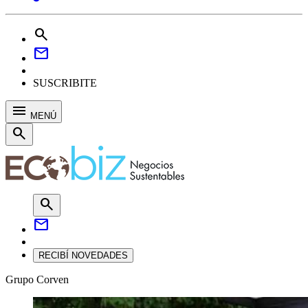
search
mail
SUSCRIBITE
menu
MENÚ
search
search
mail
RECIBÍ NOVEDADES
Grupo Corven