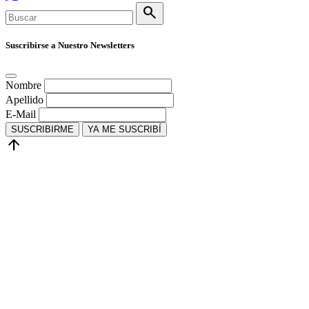
search
Suscribirse a Nuestro Newsletters
Nombre
Apellido
E-Mail
SUSCRIBIRME
YA ME SUSCRIBÍ
arrow_upward