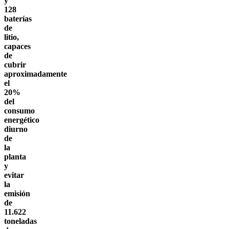
y
128
baterías
de
litio,
capaces
de
cubrir
aproximadamente
el
20%
del
consumo
energético
diurno
de
la
planta
y
evitar
la
emisión
de
11.622
toneladas