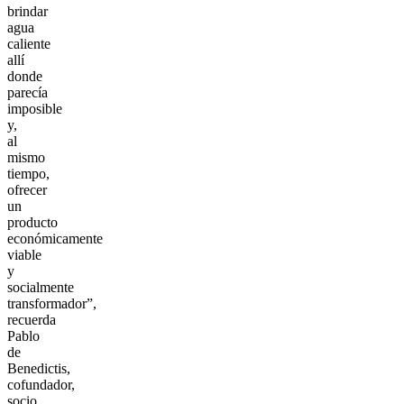
brindar
agua
caliente
allí
donde
parecía
imposible
y,
al
mismo
tiempo,
ofrecer
un
producto
económicamente
viable
y
socialmente
transformador”,
recuerda
Pablo
de
Benedictis,
cofundador,
socio