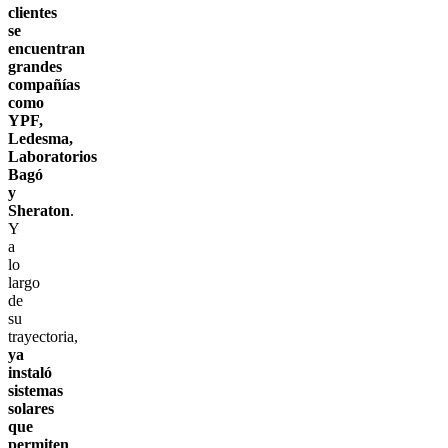
clientes
se
encuentran
grandes
compañías
como
YPF,
Ledesma,
Laboratorios
Bagó
y
Sheraton
.
Y
a
lo
largo
de
su
trayectoria,
ya
instaló
sistemas
solares
que
permiten