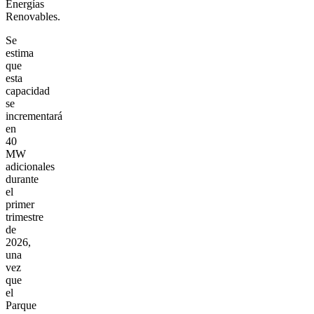
Energías
Renovables.
Se
estima
que
esta
capacidad
se
incrementará
en
40
MW
adicionales
durante
el
primer
trimestre
de
2026,
una
vez
que
el
Parque