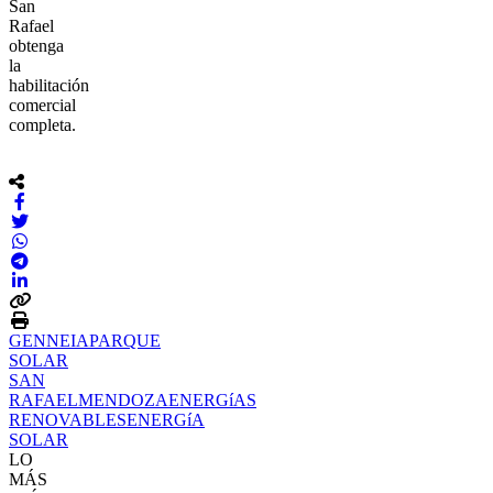
San
Rafael
obtenga
la
habilitación
comercial
completa.
GENNEIA
PARQUE
SOLAR
SAN
RAFAEL
MENDOZA
ENERGíAS
RENOVABLES
ENERGíA
SOLAR
LO
MÁS