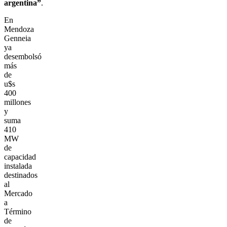
argentina”
.
En
Mendoza
Genneia
ya
desembolsó
más
de
u$s
400
millones
y
suma
410
MW
de
capacidad
instalada
destinados
al
Mercado
a
Término
de