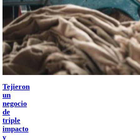
Tejieron
un
negocio
de
triple
impacto
y