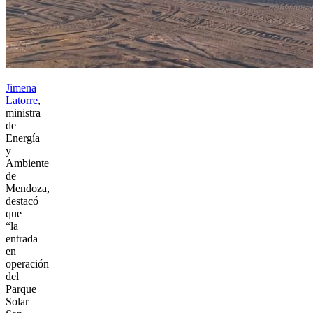
Jimena
Latorre
,
ministra
de
Energía
y
Ambiente
de
Mendoza,
destacó
que
“la
entrada
en
operación
del
Parque
Solar