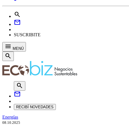
search
mail
SUSCRIBITE
menu
MENÚ
search
search
mail
RECIBÍ NOVEDADES
Energías
08.10.2025