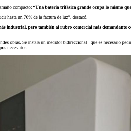
u tamaño compacto:
“Una batería trifásica grande ocupa lo mismo qu
ir hasta un 70% de la factura de luz”, destacó.
ás industrial, pero también al rubro comercial más demandante co
ndes obras. Se instala un medidor bidireccional - que es necesario pedir 
pos necesarios.