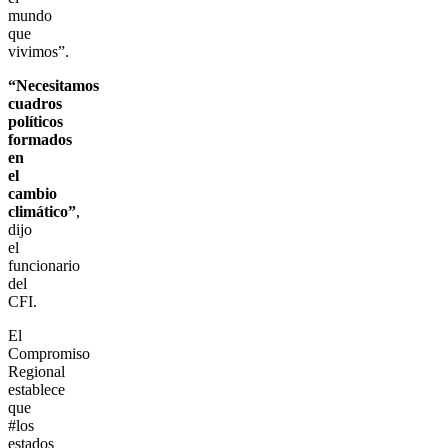
mundo
que
vivimos”.
“Necesitamos
cuadros
políticos
formados
en
el
cambio
climático”
,
dijo
el
funcionario
del
CFI.
El
Compromiso
Regional
establece
que
#los
estados