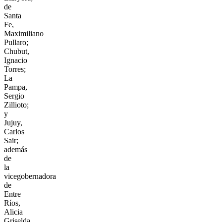
de
Santa
Fe,
Maximiliano
Pullaro;
Chubut,
Ignacio
Torres;
La
Pampa,
Sergio
Zillioto;
y
Jujuy,
Carlos
Sair;
además
de
la
vicegobernadora
de
Entre
Ríos,
Alicia
Griselda