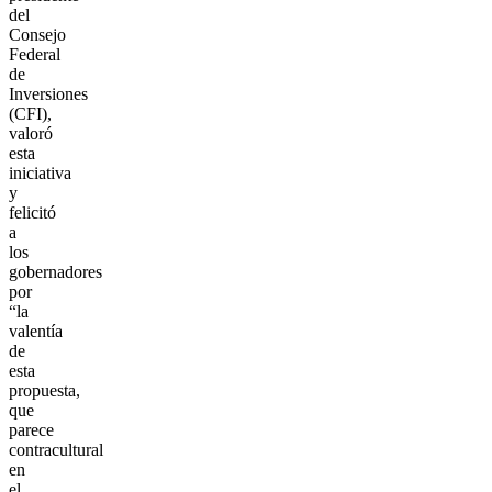
del
Consejo
Federal
de
Inversiones
(CFI),
valoró
esta
iniciativa
y
felicitó
a
los
gobernadores
por
“la
valentía
de
esta
propuesta,
que
parece
contracultural
en
el