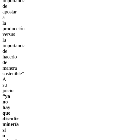
importancia
de
apostar
a
la
producción
versus
la
importancia
de
hacerlo
de
manera
sostenible”.
A
su
juicio
“ya
no
hay
que
discutir
minería
sí
o