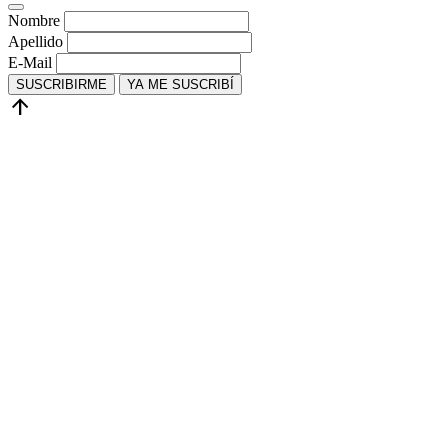
Nombre
Apellido
E-Mail
SUSCRIBIRME
YA ME SUSCRIBÍ
arrow_upward