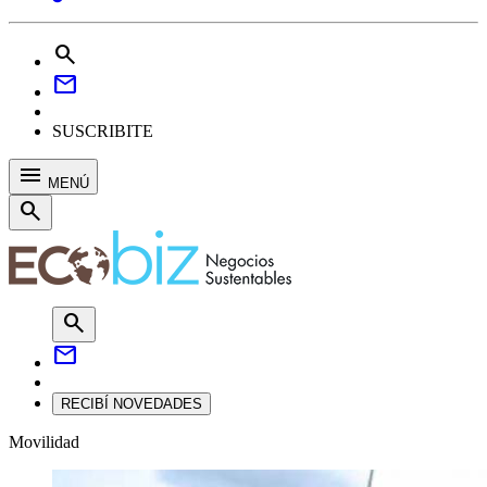
search
mail
SUSCRIBITE
menu
MENÚ
search
search
mail
RECIBÍ NOVEDADES
Movilidad