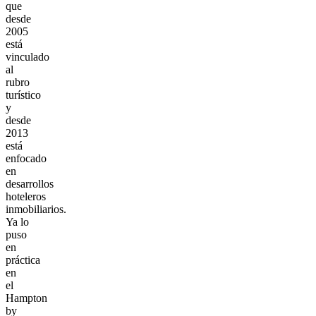
que
desde
2005
está
vinculado
al
rubro
turístico
y
desde
2013
está
enfocado
en
desarrollos
hoteleros
inmobiliarios.
Ya lo
puso
en
práctica
en
el
Hampton
by