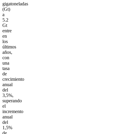
gigatoneladas
(Gt)
a
5.2
Gt
entre
en
los
últimos
años,
con
una
tasa
de
crecimiento
anual
del
3,5%,
superando
el
incremento
anual
del
1,5%
de