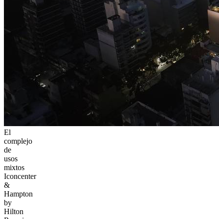
El
complejo
de
usos
mixtos
Iconcenter
&
Hampton
by
Hilton