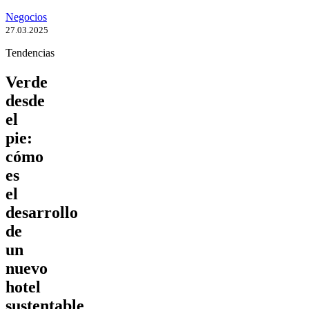
Negocios
27.03.2025
Tendencias
Verde
desde
el
pie:
cómo
es
el
desarrollo
de
un
nuevo
hotel
sustentable