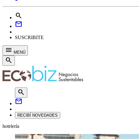
search
mail
SUSCRIBITE
menu
MENÚ
search
search
mail
RECIBÍ NOVEDADES
hotelería