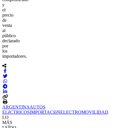
y
el
precio
de
venta
al
público
declarado
por
los
importadores.
ARGENTINA
AUTOS
ELéCTRICOS
IMPORTACIóN
ELECTROMOVILIDAD
LO
MÁS
LEÍDO