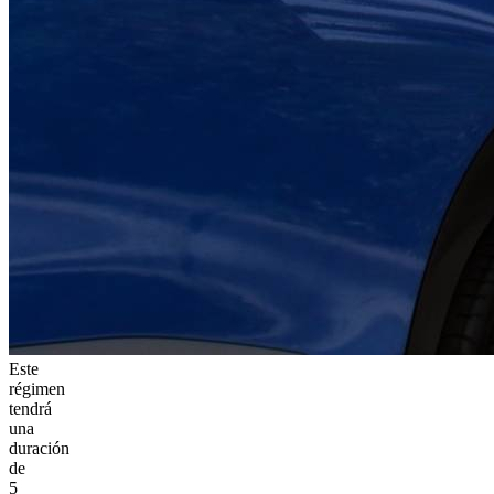
Este
régimen
tendrá
una
duración
de
5