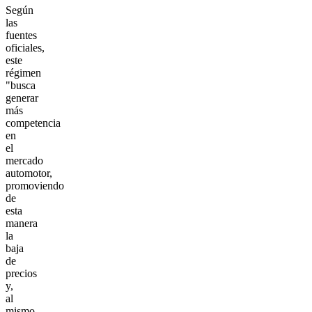
Según
las
fuentes
oficiales,
este
régimen
"busca
generar
más
competencia
en
el
mercado
automotor,
promoviendo
de
esta
manera
la
baja
de
precios
y,
al
mismo