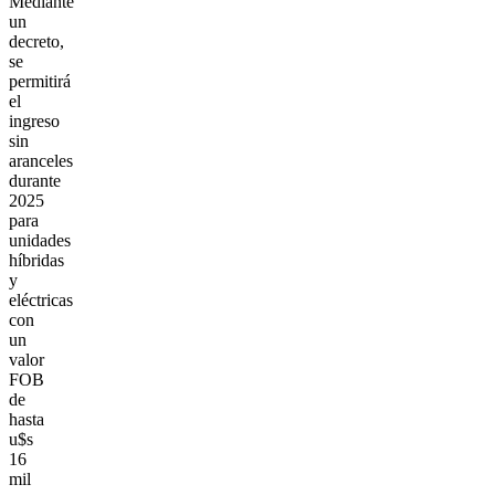
Mediante
un
decreto,
se
permitirá
el
ingreso
sin
aranceles
durante
2025
para
unidades
híbridas
y
eléctricas
con
un
valor
FOB
de
hasta
u$s
16
mil