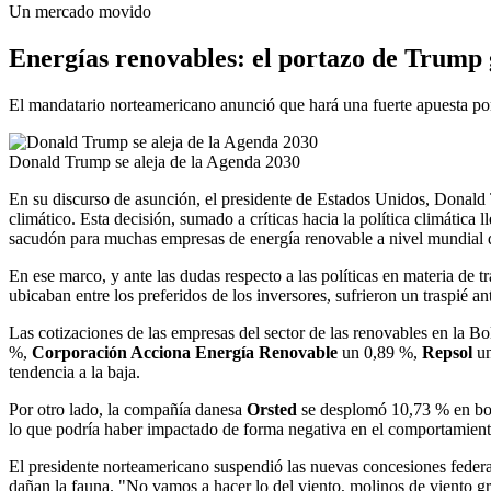
Un mercado movido
Energías renovables: el portazo de Trump g
El mandatario norteamericano anunció que hará una fuerte apuesta por
Donald Trump se aleja de la Agenda 2030
En su discurso de asunción, el presidente de Estados Unidos, Donald Tr
climático. Esta decisión, sumado a críticas hacia la política climátic
sacudón para muchas empresas de energía renovable a nivel mundial qu
En ese marco, y ante las dudas respecto a las políticas en materia de
ubicaban entre los preferidos de los inversores, sufrieron un traspié an
Las cotizaciones de las empresas del sector de las renovables en la Bo
%,
Corporación Acciona Energía Renovable
un 0,89 %,
Repsol
u
tendencia a la baja.
Por otro lado, la compañía danesa
Orsted
se desplomó 10,73 % en bols
lo que podría haber impactado de forma negativa en el comportamiento
El presidente norteamericano suspendió las nuevas concesiones federa
dañan la fauna. "No vamos a hacer lo del viento, molinos de viento gr