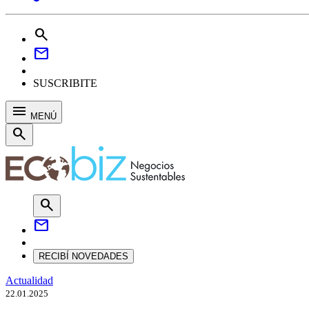
search
mail
SUSCRIBITE
menu
MENÚ
search
search
mail
RECIBÍ NOVEDADES
Actualidad
22.01.2025