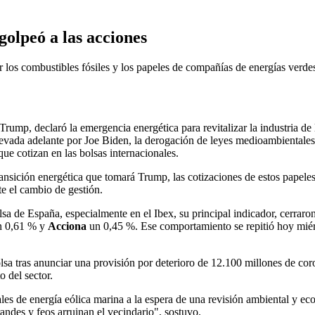
olpeó a las acciones
 los combustibles fósiles y los papeles de compañías de energías verde
ump, declaró la emergencia energética para revitalizar la industria de l
a llevada adelante por Joe Biden, la derogación de leyes medioambientale
e cotizan en las bolsas internacionales.
 transición energética que tomará Trump, las cotizaciones de estos pape
te el cambio de gestión.
lsa de España, especialmente en el Ibex, su principal indicador, cerraro
n 0,61 % y
Acciona
un 0,45 %. Ese comportamiento se repitió hoy miér
a tras anunciar una provisión por deterioro de 12.100 millones de coro
 del sector.
les de energía eólica marina a la espera de una revisión ambiental y e
andes y feos arruinan el vecindario", sostuvo.