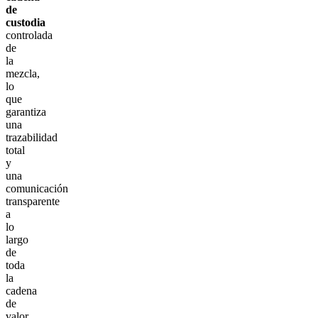
de
custodia
controlada
de
la
mezcla,
lo
que
garantiza
una
trazabilidad
total
y
una
comunicación
transparente
a
lo
largo
de
toda
la
cadena
de
valor