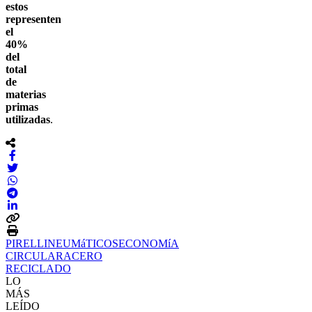
estos
representen
el
40%
del
total
de
materias
primas
utilizadas
.
PIRELLI
NEUMáTICOS
ECONOMíA
CIRCULAR
ACERO
RECICLADO
LO
MÁS
LEÍDO