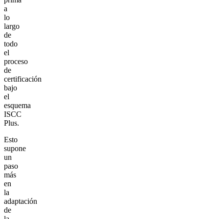
a
lo
largo
de
todo
el
proceso
de
certificación
bajo
el
esquema
ISCC
Plus.
Esto
supone
un
paso
más
en
la
adaptación
de
la