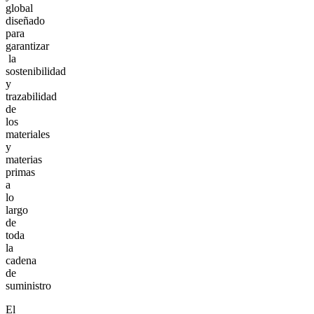
global
diseñado
para
garantizar
la
sostenibilidad
y
trazabilidad
de
los
materiales
y
materias
primas
a
lo
largo
de
toda
la
cadena
de
suministro
El