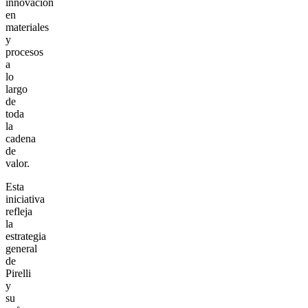
innovación
en
materiales
y
procesos
a
lo
largo
de
toda
la
cadena
de
valor.
Esta
iniciativa
refleja
la
estrategia
general
de
Pirelli
y
su