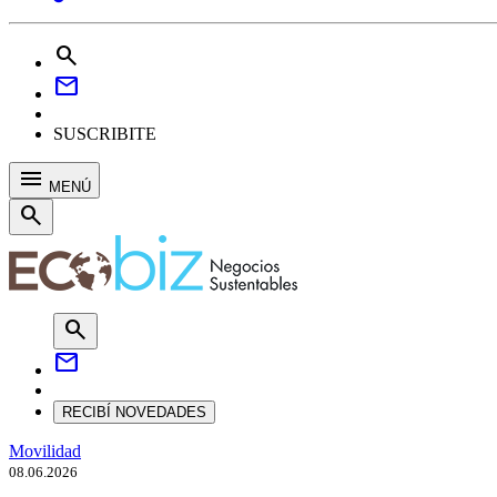
search
mail
SUSCRIBITE
menu
MENÚ
search
search
mail
RECIBÍ NOVEDADES
Movilidad
08.06.2026