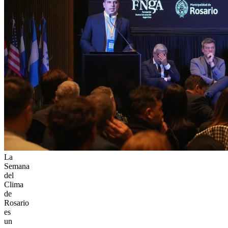
La
Semana
del
Clima
de
Rosario
es
un