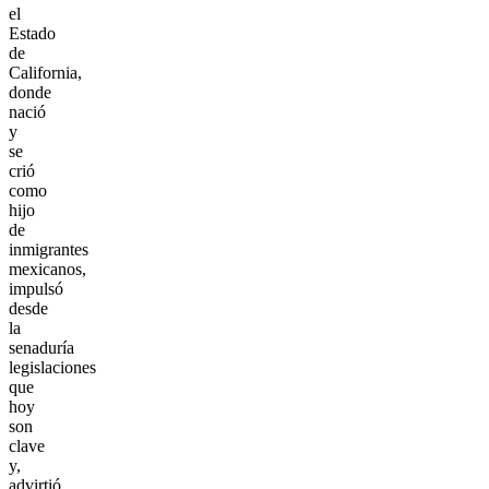
el
Estado
de
California,
donde
nació
y
se
crió
como
hijo
de
inmigrantes
mexicanos,
impulsó
desde
la
senaduría
legislaciones
que
hoy
son
clave
y,
advirtió,