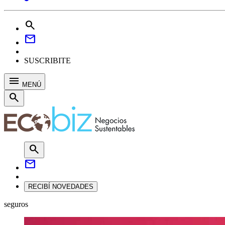
search
mail
SUSCRIBITE
menu
MENÚ
search
search
mail
RECIBÍ NOVEDADES
seguros