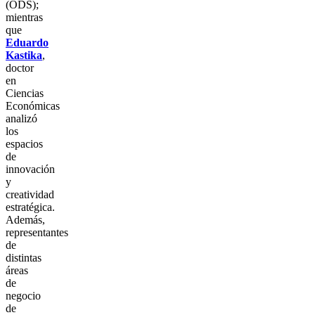
(ODS);
mientras
que
Eduardo
Kastika
,
doctor
en
Ciencias
Económicas
analizó
los
espacios
de
innovación
y
creatividad
estratégica.
Además,
representantes
de
distintas
áreas
de
negocio
de