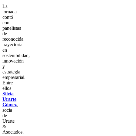
La
jornada
contó
con
panelistas
de
reconocida
trayectoria
en
sostenibilidad,
innovación
y
estrategia
empresarial.
Entre
ellos
Silvia
Urarte
Gómez
,
socia
de
Urarte
&
Asociados,