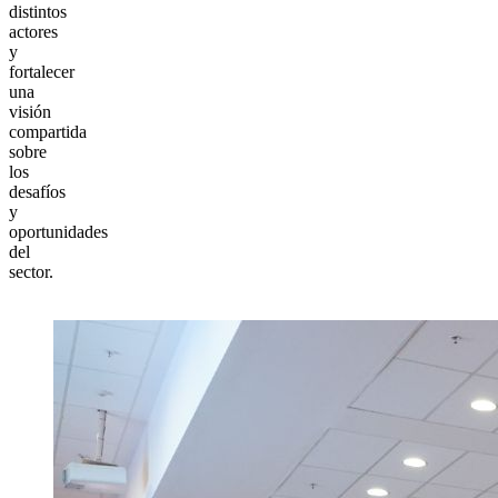
distintos
actores
y
fortalecer
una
visión
compartida
sobre
los
desafíos
y
oportunidades
del
sector.