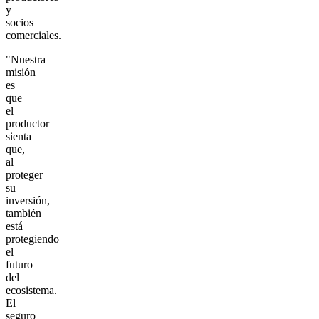
y
socios
comerciales.
"Nuestra
misión
es
que
el
productor
sienta
que,
al
proteger
su
inversión,
también
está
protegiendo
el
futuro
del
ecosistema.
El
seguro