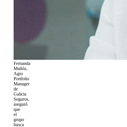
Fernanda
Muñóz,
Agro
Portfolio
Manager
de
Galicia
Seguros,
aseguró
que
el
grupo
busca