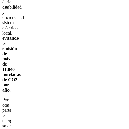
darle
estabilidad
y
eficiencia al
sistema
eléctrico
local,
evitando
la
emisión
de
más
de
11.040
toneladas
de CO2
por
año.
Por
otra
parte,
la
energía
solar