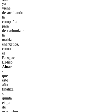
ya
viene
desarrollando
la
compañía
para
descarbonizar
la
matriz
energética,
como
el
Parque
Eólico
Aluar
-
que
este
año
finaliza
su
quinta
etapa
de
expansión