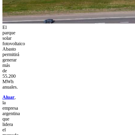
El
parque
solar
fotovoltaico
Abasto
permitirá
generar
más
de
55.200
MWh
anuales.
Aluar
,
la
empresa
argentina
que
lidera
el