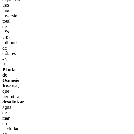
tras
una
inversión
total
de
u$s
745
millones
de
dólares
- y
la
Planta
de
Ósmosis
Inversa
,
que
permitirá
desalinizar
agua
de
mar
en
la ciudad