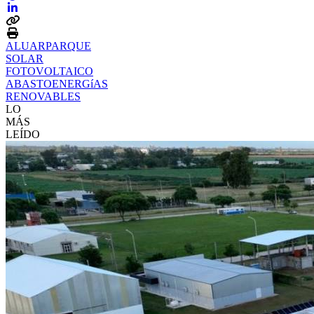
ALUAR
PARQUE
SOLAR
FOTOVOLTAICO
ABASTO
ENERGíAS
RENOVABLES
LO
MÁS
LEÍDO