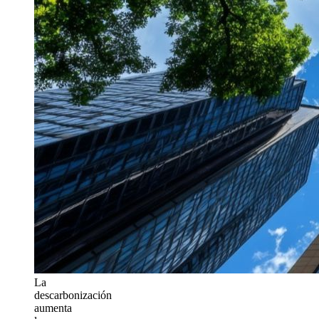
La
descarbonización
aumenta