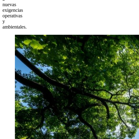
nuevas
exigencias
operativas
y
ambientales.