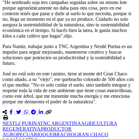
"He sembrado soja tres campañas seguidas sobre un mismo lote
porque agronómicamente no daba para otra cosa, pero en ese
contexto tenés que parar y darle al suelo lo que necesita, porque si
no, llega un momento en el que ya no produce. Cuidarlo no solo
asegura la sustentabilidad de la naturaleza, sino tu sustentabilidad
económica en el tiempo. Si hacés bien la tarea, le ganás muchos
kilos a cada cultivo que hagas",dijo.
Para Namtz, trabajar junto a TNC Argentina y Nestlé Purina es un
impulso para seguir mejorando, mantenerse creativo y buscar
soluciones que potencien su productividad y la sostenibilidad a
futuro.
José no está solo en este camino, tiene al monte del Gran Chaco
como aliado, a su "viejo", ese quebracho colorado de 500 años con
el que medita: "No es solo cuidar el suelo, sino también integrar y
respetar toda la vida de este ambiente que tiene cosas maravillosas,
como este árbol, que me transmite mucha energía y me emociona
porque me demuestra el poder de la naturaleza".
NESTLé PURINA
TNC ARGENTINA
AGRICULTURA
REGENERATIVA
PRODUCTOR
AGROPECUARIO
QUEBRACHO
GRAN CHACO