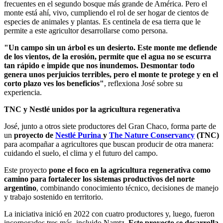
frecuentes en el segundo bosque más grande de América. Pero el
monte está ahí, vivo, cumpliendo el rol de ser hogar de cientos de
especies de animales y plantas. Es centinela de esa tierra que le
permite a este agricultor desarrollarse como persona.
"Un campo sin un árbol es un desierto. Este monte me defiende
de los vientos, de la erosión, permite que el agua no se escurra
tan rápido e impide que nos inundemos. Desmontar todo
genera unos perjuicios terribles, pero el monte te protege y en el
corto plazo ves los beneficios"
, reflexiona José sobre su
experiencia.
TNC y Nestlé unidos por la agricultura regenerativa
José, junto a otros siete productores del Gran Chaco, forma parte de
un
proyecto de
Nestlé Purina
y
The Nature Conservancy
(TNC)
para acompañar a agricultores que buscan producir de otra manera:
cuidando el suelo, el clima y el futuro del campo.
Este proyecto
pone el foco en la agricultura regenerativa como
camino para fortalecer los sistemas productivos del norte
argentino
, combinando conocimiento técnico, decisiones de manejo
y trabajo sostenido en territorio.
La iniciativa inició en 2022 con cuatro productores y, luego, fueron
incorporados tres más, incluido Namtz.
Este proyecto se desarrolla