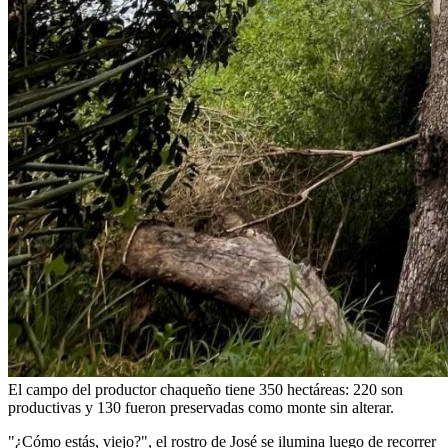
El campo del productor chaqueño tiene 350 hectáreas: 220 son
productivas y 130 fueron preservadas como monte sin alterar.
"¿Cómo estás, viejo?", el rostro de José se ilumina luego de recorrer