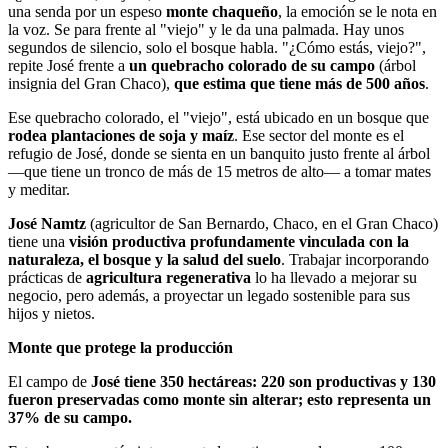
una senda por un espeso
monte chaqueño
, la emoción se le nota en
la voz. Se para frente al "viejo" y le da una palmada. Hay unos
segundos de silencio, solo el bosque habla. "¿Cómo estás, viejo?",
repite José frente a
un quebracho colorado de su campo
(árbol
insignia del Gran Chaco),
que estima que tiene más de 500 años
.
Ese quebracho colorado, el "viejo", está ubicado en un bosque que
rodea plantaciones de soja y maíz
. Ese sector del monte es el
refugio de José, donde se sienta en un banquito justo frente al árbol
—que tiene un tronco de más de 15 metros de alto— a tomar mates
y meditar.
José Namtz
(agricultor de San Bernardo, Chaco, en el Gran Chaco)
tiene una
visión productiva profundamente vinculada con la
naturaleza, el bosque y la salud del suelo
. Trabajar incorporando
prácticas de
agricultura regenerativa
lo ha llevado a mejorar su
negocio, pero además, a proyectar un legado sostenible para sus
hijos y nietos.
Monte que protege la producción
El campo de
José tiene 350 hectáreas: 220 son productivas y 130
fueron preservadas como monte sin alterar; esto representa un
37% de su campo.