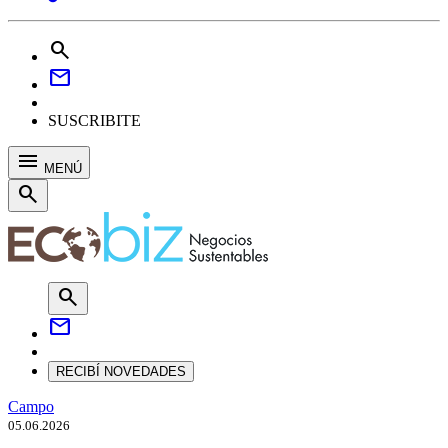
search
mail
SUSCRIBITE
menu
MENÚ
search
search
mail
RECIBÍ NOVEDADES
Campo
05.06.2026