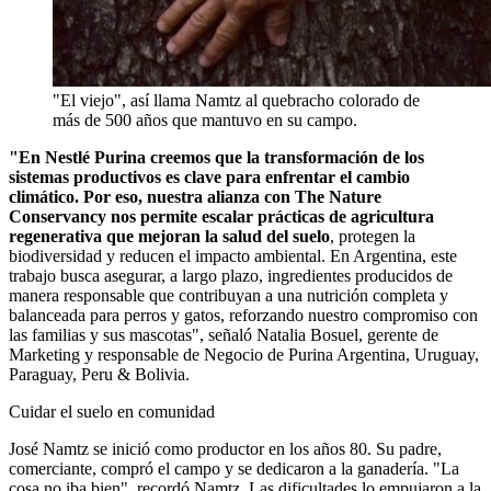
"El viejo", así llama Namtz al quebracho colorado de
más de 500 años que mantuvo en su campo.
"En Nestlé Purina creemos que la transformación de los
sistemas productivos es clave para enfrentar el cambio
climático. Por eso, nuestra alianza con The Nature
Conservancy nos permite escalar prácticas de agricultura
regenerativa que mejoran la salud del suelo
, protegen la
biodiversidad y reducen el impacto ambiental. En Argentina, este
trabajo busca asegurar, a largo plazo, ingredientes producidos de
manera responsable que contribuyan a una nutrición completa y
balanceada para perros y gatos, reforzando nuestro compromiso con
las familias y sus mascotas", señaló Natalia Bosuel, gerente de
Marketing y responsable de Negocio de Purina Argentina, Uruguay,
Paraguay, Peru & Bolivia.
Cuidar el suelo en comunidad
José Namtz se inició como productor en los años 80. Su padre,
comerciante, compró el campo y se dedicaron a la ganadería. "La
cosa no iba bien", recordó Namtz. Las dificultades lo empujaron a la