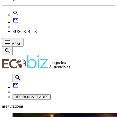
search
mail
SUSCRIBITE
menu
MENÚ
search
search
mail
RECIBÍ NOVEDADES
aseguradoras