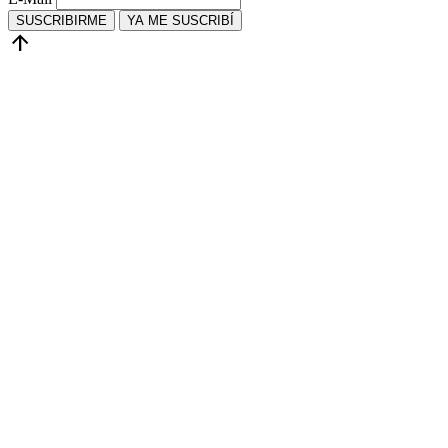
SUSCRIBIRME
YA ME SUSCRIBÍ
arrow_upward