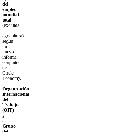
del
empleo
mundial
total
(excluida
la
agricultura),
según
un
nuevo
informe
conjunto
de
Circle
Economy,
la
Organización
Internacional
del
Trabajo
(OIT)
y
el
Grupo
del