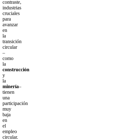
contraste,
industrias
cruciales
para
avanzar
en
la
transición
circular
–
como
la
construcción
y
la
minería
–
tienen
una
participación
muy
baja
en
el
empleo
circular.