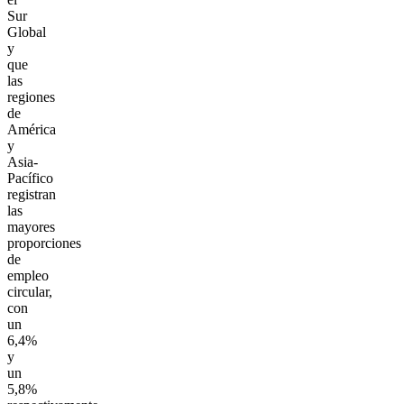
Sur
Global
y
que
las
regiones
de
América
y
Asia-
Pacífico
registran
las
mayores
proporciones
de
empleo
circular,
con
un
6,4%
y
un
5,8%