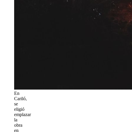
En
Cariló,
se
eligió
emplazar
la
obra
en