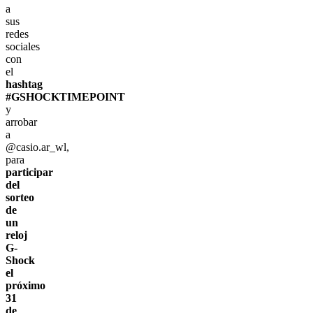
a
sus
redes
sociales
con
el
hashtag
#GSHOCKTIMEPOINT
y
arrobar
a
@casio.ar_wl,
para
participar
del
sorteo
de
un
reloj
G-
Shock
el
próximo
31
de