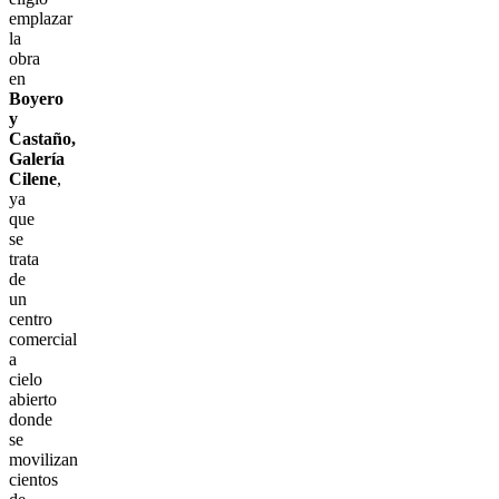
emplazar
la
obra
en
Boyero
y
Castaño,
Galería
Cilene
,
ya
que
se
trata
de
un
centro
comercial
a
cielo
abierto
donde
se
movilizan
cientos