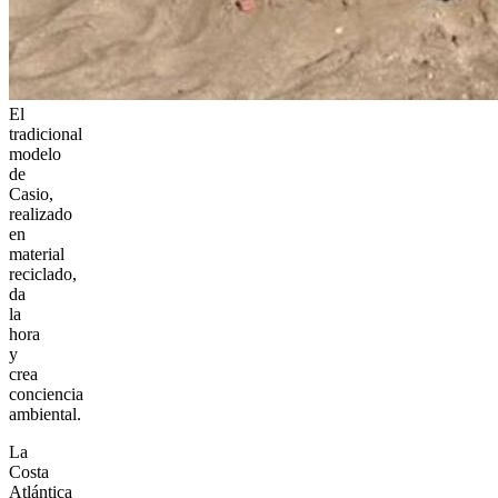
El
tradicional
modelo
de
Casio,
realizado
en
material
reciclado,
da
la
hora
y
crea
conciencia
ambiental.
La
Costa
Atlántica