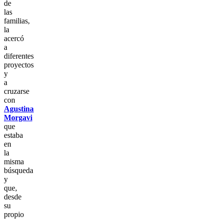
de
las
familias,
la
acercó
a
diferentes
proyectos
y
a
cruzarse
con
Agustina
Morgavi
que
estaba
en
la
misma
búsqueda
y
que,
desde
su
propio