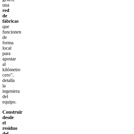
una
red
de
fábricas
que
funcionen
de
forma
local
para
apostar
al
kilómetro
cero”,
detalla
la
ingeniera
del
equipo.
Construir
desde
el
residuo
del