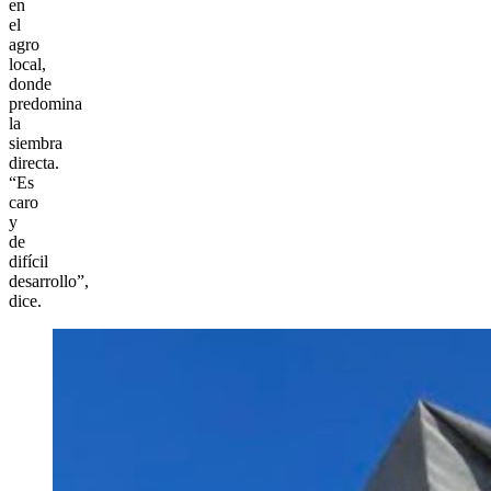
en
el
agro
local,
donde
predomina
la
siembra
directa.
“Es
caro
y
de
difícil
desarrollo”,
dice.