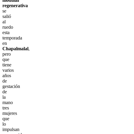
modular
regenerativa
se
salió
al
ruedo
esta
temporada
en
Chapalmalal
,
pero
que
tiene
varios
años
de
gestación
de
la
mano
tres
mujeres
que
lo
impulsan