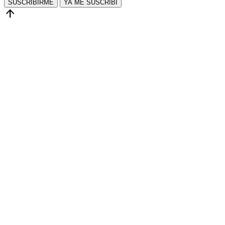
SUSCRIBIRME
YA ME SUSCRIBÍ
arrow_upward