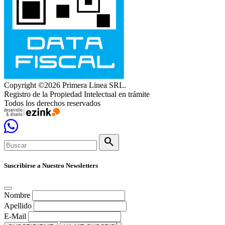
Copyright ©2026 Primera Linea SRL.
Registro de la Propiedad Intelectual en trámite
Todos los derechos reservados
search
Suscribirse a Nuestro Newsletters
Nombre
Apellido
E-Mail