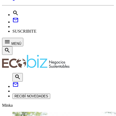
search
mail
SUSCRIBITE
menu
MENÚ
search
search
mail
RECIBÍ NOVEDADES
Minka