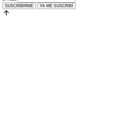
SUSCRIBIRME
YA ME SUSCRIBÍ
arrow_upward