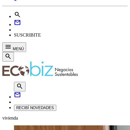
search
mail
SUSCRIBITE
menu
MENÚ
search
search
mail
RECIBÍ NOVEDADES
vivienda